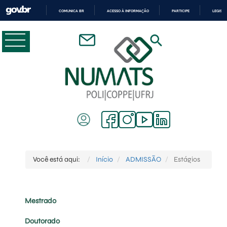
COMUNICA BR
ACESSO À INFORMAÇÃO
PARTICIPE
LEGISL
IR
PARA
O
CONTEÚDO
Você está aqui:
Início
ADMISSÃO
Estágios
Mestrado
Doutorado