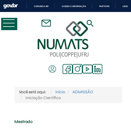
COMUNICA BR
ACESSO À INFORMAÇÃO
PARTICIPE
LEGISL
IR
PARA
O
CONTEÚDO
Você está aqui:
Início
ADMISSÃO
Iniciação Científica
Mestrado