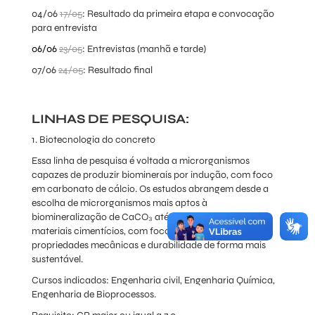
04/06
17/05
: Resultado da primeira etapa e convocação
para entrevista
06/06
23/05
: Entrevistas (manhã e tarde)
07/06
24/05
: Resultado final
LINHAS DE PESQUISA:
1. Biotecnologia do concreto
Essa linha de pesquisa é voltada a microrganismos
capazes de produzir biominerais por indução, com foco
em carbonato de cálcio. Os estudos abrangem desde a
escolha de microrganismos mais aptos à
biomineralização de CaCO₃ até a sua aplicação em
materiais cimentícios, com foco no melhoramento das
propriedades mecânicas e durabilidade de forma mais
sustentável.
Cursos indicados: Engenharia civil, Engenharia Química,
Engenharia de Bioprocessos.