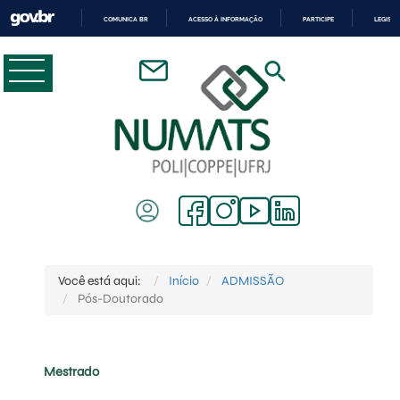
COMUNICA BR
ACESSO À INFORMAÇÃO
PARTICIPE
LEGISL
IR
PARA
O
CONTEÚDO
Você está aqui:
Início
ADMISSÃO
Pós-Doutorado
Mestrado