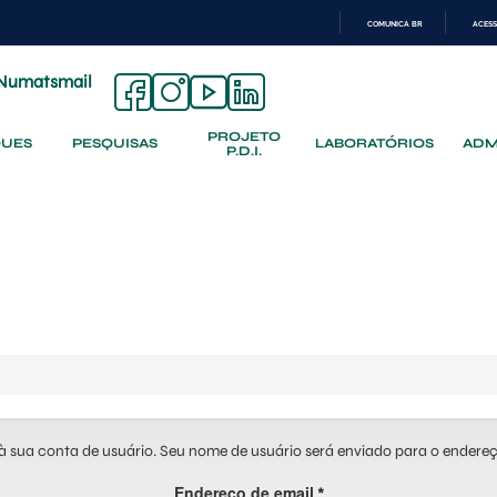
COMUNICA BR
ACESS
IR
PARA
Numatsmail
O
CONTEÚDO
PROJETO
QUES
PESQUISAS
LABORATÓRIOS
ADM
P.D.I.
à sua conta de usuário. Seu nome de usuário será enviado para o endere
Endereço de email
*