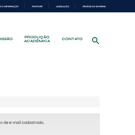
O À INFORMAÇÃO
PARTICIPE
LEGISLAÇÃO
ÓRGÃOS DO GOVERNO
PRODUÇÃO
ISSÃO
CONTATO
ACADÊMICA
ço de e-mail cadastrado.