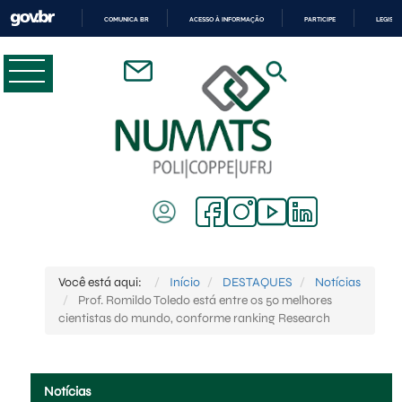
COMUNICA BR
ACESSO À INFORMAÇÃO
PARTICIPE
LEGISL
IR
PARA
O
CONTEÚDO
Você está aqui:
Início
DESTAQUES
Notícias
Prof. Romildo Toledo está entre os 50 melhores
cientistas do mundo, conforme ranking Research
Notícias