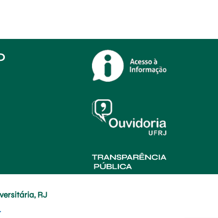
O
ersitária, RJ
r