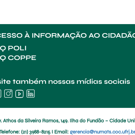
ESSO À INFORMAÇÃO AO CIDADÃ
Q POLI
AQ COPPE
site também nossas mídias sociais
. Athos da Silveira Ramos, 149. Ilha do Fundão – Cidade Univ
Telefone
: (21) 3988-8215 I
Email
:
gerencia@numats.coc.ufrj.b