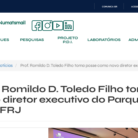
COMUNICA BR
ACESS
IR
PARA
Numatsmail
O
CONTEÚDO
PROJETO
QUES
PESQUISAS
LABORATÓRIOS
ADM
P.D.I.
otícias
Prof. Romildo D. Toledo Filho toma posse como novo diretor 
. Romildo D. Toledo Filho
 diretor executivo do Parq
UFRJ