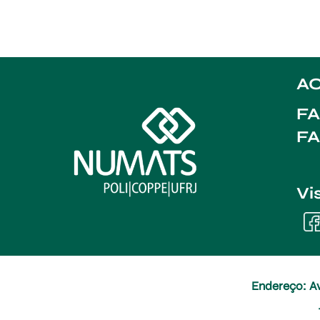
AC
FA
F
Vi
Endereço: Av