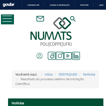
COMUNICA BR
ACESSO À INFORMAÇÃO
PARTICIPE
LEGISL
IR
PARA
O
CONTEÚDO
Você está aqui:
Início
DESTAQUES
Notícias
Resultado do processo seletivo de Iniciação
Científica
Notícias