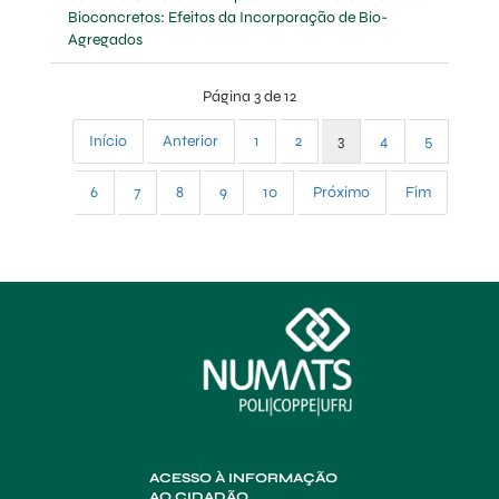
Bioconcretos: Efeitos da Incorporação de Bio-
Agregados
Página 3 de 12
Início
Anterior
1
2
3
4
5
6
7
8
9
10
Próximo
Fim
ACESSO À INFORMAÇÃO
AO CIDADÃO