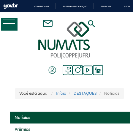
COMUNICA BR
ACESSO À INFORMAÇÃO
PARTICIPE
LEGISL
IR
PARA
O
CONTEÚDO
Você está aqui:
Início
DESTAQUES
Notícias
Notícias
Prêmios