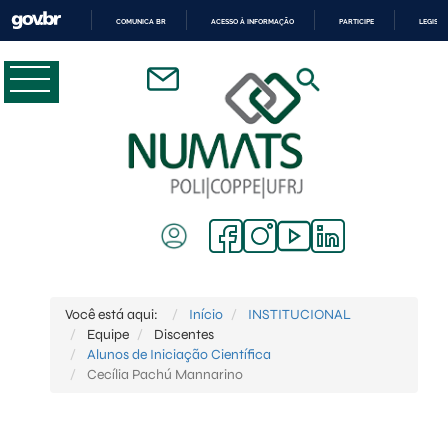
COMUNICA BR
ACESSO À INFORMAÇÃO
PARTICIPE
LEGISL
IR
PARA
O
CONTEÚDO
Você está aqui:
Início
INSTITUCIONAL
Equipe
Discentes
Alunos de Iniciação Científica
Cecília Pachú Mannarino