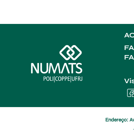
AC
FA
F
Vi
Endereço: Av