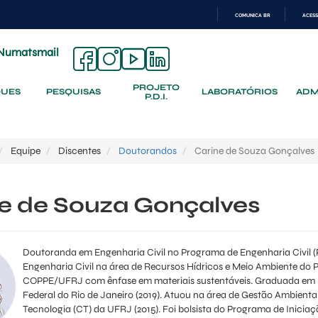
COMUNICA BR
ACESS
IR
PARA
Numatsmail
O
CONTEÚDO
PROJETO
QUES
PESQUISAS
LABORATÓRIOS
ADM
P.D.I.
Equipe
Discentes
Doutorandos
Carine de Souza Gonçalves
e de Souza Gonçalves
Doutoranda em Engenharia Civil no Programa de Engenharia Civil
Engenharia Civil na área de Recursos Hídricos e Meio Ambiente do 
COPPE/UFRJ com ênfase em materiais sustentáveis. Graduada em E
Federal do Rio de Janeiro (2019). Atuou na área de Gestão Ambient
Tecnologia (CT) da UFRJ (2015). Foi bolsista do Programa de Inicia