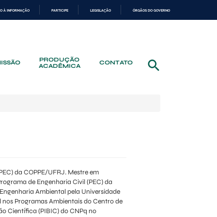
O À INFORMAÇÃO
PARTICIPE
LEGISLAÇÃO
ÓRGÃOS DO GOVERNO
PRODUÇÃO
ISSÃO
CONTATO
ACADÊMICA
 (PEC) da COPPE/UFRJ. Mestre em
Programa de Engenharia Civil (PEC) da
ngenharia Ambiental pela Universidade
al nos Programas Ambientais do Centro de
ção Científica (PIBIC) do CNPq no