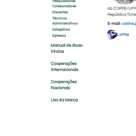
Pesquisadores
Colaboradores
da COPPE/UFRJ 
Discentes
República Tchec
Técnicos
E-mail:
carine.
Administrativos
Estagiários
Lattes
Egressos
Manual de Boas-
Vindas
Cooperações
Internacionais
Cooperações
Nacionais
Uso da Marca