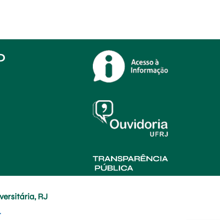
O
ersitária, RJ
r