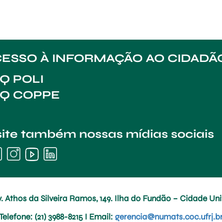
ESSO À INFORMAÇÃO AO CIDADÃ
Q POLI
AQ COPPE
site também nossas mídias sociais
. Athos da Silveira Ramos, 149. Ilha do Fundão – Cidade Univ
Telefone
: (21) 3988-8215 I
Email
:
gerencia@numats.coc.ufrj.b