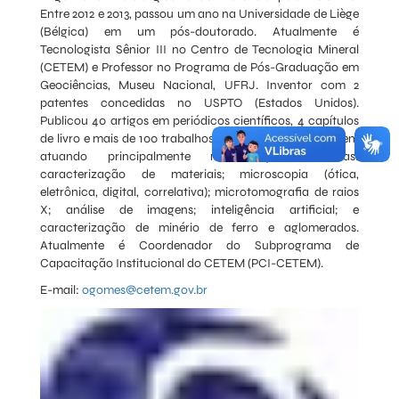
Entre 2012 e 2013, passou um ano na Universidade de Liège
(Bélgica) em um pós-doutorado. Atualmente é
Tecnologista Sênior III no Centro de Tecnologia Mineral
(CETEM) e Professor no Programa de Pós-Graduação em
Geociências, Museu Nacional, UFRJ. Inventor com 2
patentes concedidas no USPTO (Estados Unidos).
Publicou 40 artigos em periódicos científicos, 4 capítulos
de livro e mais de 100 trabalhos em anais de eventos. Vem
atuando principalmente nos seguintes temas:
caracterização de materiais; microscopia (ótica,
eletrônica, digital, correlativa); microtomografia de raios
X; análise de imagens; inteligência artificial; e
caracterização de minério de ferro e aglomerados.
Atualmente é Coordenador do Subprograma de
Capacitação Institucional do CETEM (PCI-CETEM).
E-mail:
ogomes@cetem.gov.br