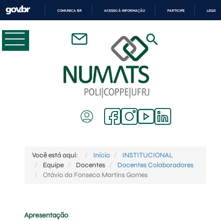
COMUNICA BR
ACESSO À INFORMAÇÃO
PARTICIPE
LEGISL
IR
PARA
O
CONTEÚDO
Você está aqui:
Início
INSTITUCIONAL
Equipe
Docentes
Docentes Colaboradores
Otávio da Fonseca Martins Gomes
Apresentação