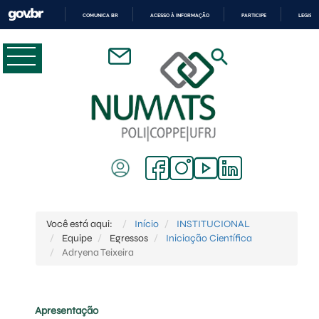
COMUNICA BR
ACESSO À INFORMAÇÃO
PARTICIPE
LEGISL
IR
PARA
O
CONTEÚDO
Você está aqui:
Início
INSTITUCIONAL
Equipe
Egressos
Iniciação Científica
Adryena Teixeira
Apresentação