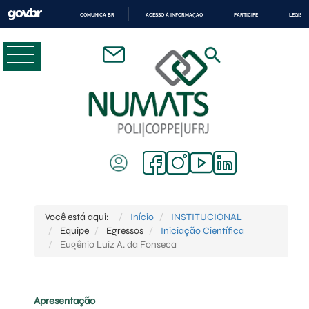
COMUNICA BR
ACESSO À INFORMAÇÃO
PARTICIPE
LEGISL
IR
PARA
O
CONTEÚDO
Você está aqui:
Início
INSTITUCIONAL
Equipe
Egressos
Iniciação Científica
Eugênio Luiz A. da Fonseca
Apresentação