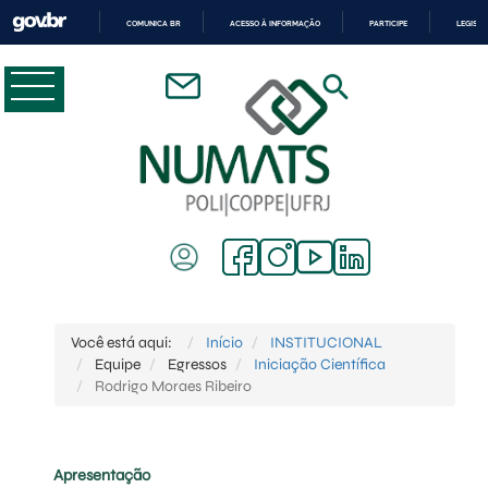
COMUNICA BR
ACESSO À INFORMAÇÃO
PARTICIPE
LEGISL
IR
PARA
O
CONTEÚDO
Você está aqui:
Início
INSTITUCIONAL
Equipe
Egressos
Iniciação Científica
Rodrigo Moraes Ribeiro
Apresentação