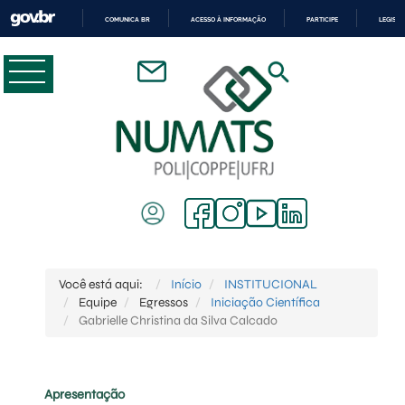
COMUNICA BR
ACESSO À INFORMAÇÃO
PARTICIPE
LEGISL
IR
PARA
O
CONTEÚDO
Você está aqui:
Início
INSTITUCIONAL
Equipe
Egressos
Iniciação Científica
Gabrielle Christina da Silva Calcado
Apresentação