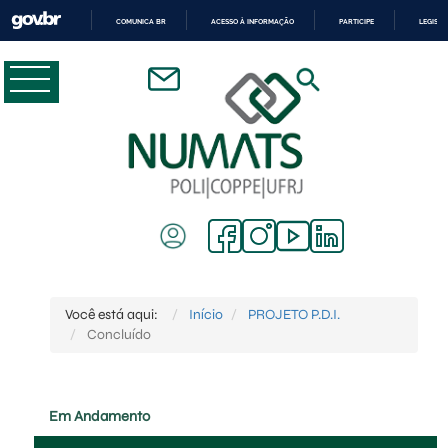
COMUNICA BR
ACESSO À INFORMAÇÃO
PARTICIPE
LEGISL
IR
PARA
O
CONTEÚDO
Você está aqui:
Início
PROJETO P.D.I.
Concluído
Em Andamento