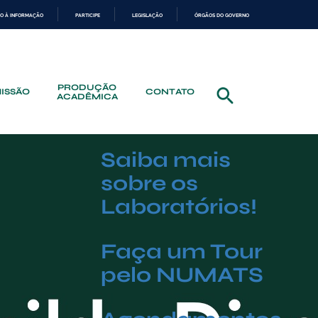
O À INFORMAÇÃO
PARTICIPE
LEGISLAÇÃO
ÓRGÃOS DO GOVERNO
PRODUÇÃO
ISSÃO
CONTATO
ACADÊMICA
Saiba mais
sobre os
Laboratórios!
Faça um Tour
pelo NUMATS