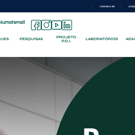
COMUNICA BR
ACESS
IR
PARA
Numatsmail
O
CONTEÚDO
PROJETO
QUES
PESQUISAS
LABORATÓRIOS
ADM
P.D.I.