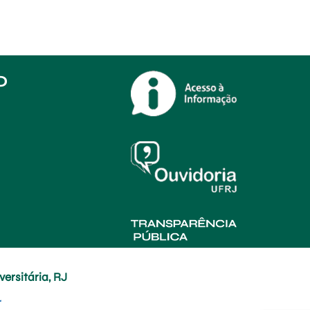
O
ersitária, RJ
r