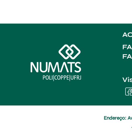
AC
FA
F
Vi
Endereço: Av