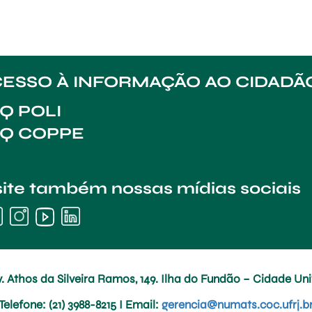
ESSO À INFORMAÇÃO AO CIDADÃ
Q POLI
AQ COPPE
site também nossas mídias sociais
. Athos da Silveira Ramos, 149. Ilha do Fundão – Cidade Univ
Telefone
: (21) 3988-8215 I
Email
:
gerencia@numats.coc.ufrj.b