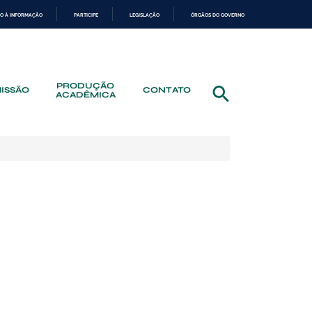
O À INFORMAÇÃO
PARTICIPE
LEGISLAÇÃO
ÓRGÃOS DO GOVERNO
PRODUÇÃO
ISSÃO
CONTATO
ACADÊMICA