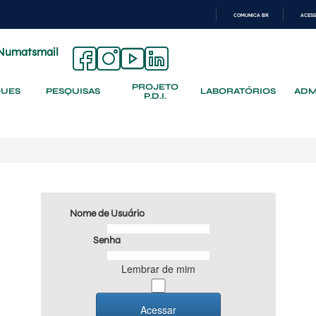
COMUNICA BR
ACESS
IR
PARA
Numatsmail
O
CONTEÚDO
PROJETO
QUES
PESQUISAS
LABORATÓRIOS
ADM
P.D.I.
Nome de Usuário
Senha
Lembrar de mim
Acessar