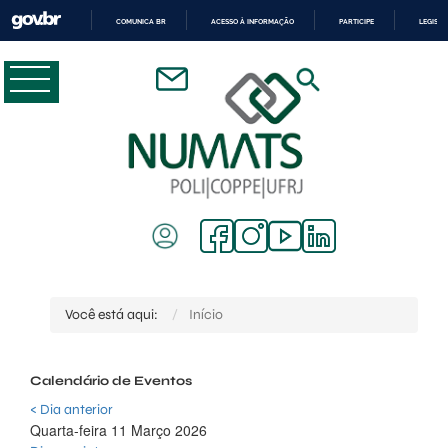
COMUNICA BR
ACESSO À INFORMAÇÃO
PARTICIPE
LEGISL
IR
PARA
O
CONTEÚDO
Você está aqui:
Início
Calendário de Eventos
< Dia anterior
Quarta-feira 11 Março 2026