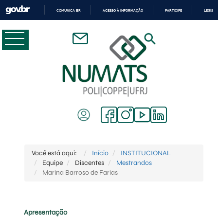
COMUNICA BR
ACESSO À INFORMAÇÃO
PARTICIPE
LEGISL
IR
PARA
O
CONTEÚDO
Você está aqui:
Início
INSTITUCIONAL
Equipe
Discentes
Mestrandos
Marina Barroso de Farias
Apresentação