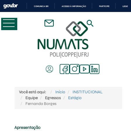
COMUNICA BR
ACESSO À INFORMAÇÃO
PARTICIPE
LEGISL
IR
PARA
O
CONTEÚDO
Você está aqui:
Início
INSTITUCIONAL
Equipe
Egressos
Estágio
Fernanda Borges
Apresentação