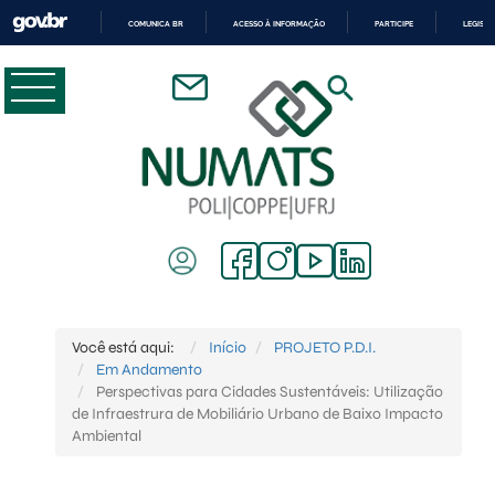
COMUNICA BR
ACESSO À INFORMAÇÃO
PARTICIPE
LEGISL
IR
PARA
O
CONTEÚDO
Você está aqui:
Início
PROJETO P.D.I.
Em Andamento
Perspectivas para Cidades Sustentáveis: Utilização
de Infraestrura de Mobiliário Urbano de Baixo Impacto
Ambiental