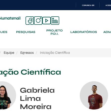
COMUNICA BR
ACESS
IR
PARA
Numatsmail
O
CONTEÚDO
PROJETO
QUES
PESQUISAS
LABORATÓRIOS
ADM
P.D.I.
Equipe
Egressos
Iniciação Científica
iação Científica
Gabriela
Lima
Moreira